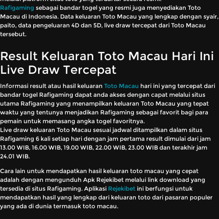
Rafigaming
sebagai bandar togel yang resmi juga menyediakan Toto
Macau di Indonesia. Data keluaran Toto Macau yang lengkap dengan syair,
paito, data pengeluaran 4D dan 5D, live draw tercepat dari Toto Macau
tersebut.
Result Keluaran Toto Macau Hari Ini
Live Draw Tercepat
Informasi result atau hasil keluaran
Toto Macau
hari ini yang tercepat dari
bandar togel Rafigaming dapat anda akses dengan capat melalui situs
utama Rafigaming yang menampilkan keluaran Toto Macau yang tepat
waktu yang tentunya menjadikan Rafigaming sebagai favorit bagi para
pemain untuk memasang angka togel favoritnya.
Live draw keluaran Toto Macau sesuai jadwal ditampilkan dalam situs
Rafigaming 6 kali setiap hari dengan jam pertama result dimulai dari jam
13.00 WIB, 16.00 WIB, 19.00 WIB, 22.00 WIB, 23.00 WIB dan terakhir jam
24.01 WIB.
Cara lain untuk mendapatkan hasil keluaran toto macau yang cepat
adalah dengan mengunduh Apk Rejekibet melalui link download yang
tersedia di situs Rafigaming. Aplikasi
Rejekibet
ini berfungsi untuk
mendapatkan hasil yang lengkap dari keluaran toto dari pasaran populer
yang ada di dunia termasuk toto macau.