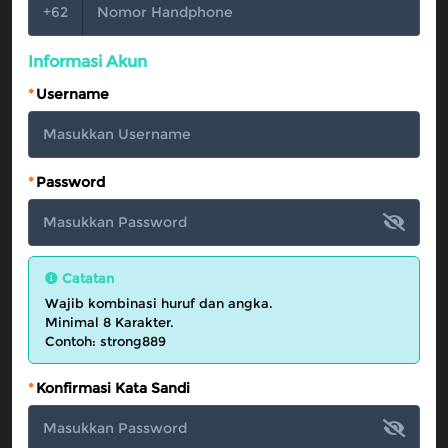
+62
Referral
Informasi Akun
Promosi
*
Username
Hubungi Kami
Live Chat
*
Password
Pengaduan Customer
Pilih Bahasa:
Catatan
Wajib kombinasi huruf dan angka.
Minimal 8 Karakter.
MASUK
DAFTAR
Contoh: strong889
&copy; Rafigaming : Result Data Pengeluaran
*
Konfirmasi Kata Sandi
Toto Macau Hari Ini. Hak Cipta Dilindungi.