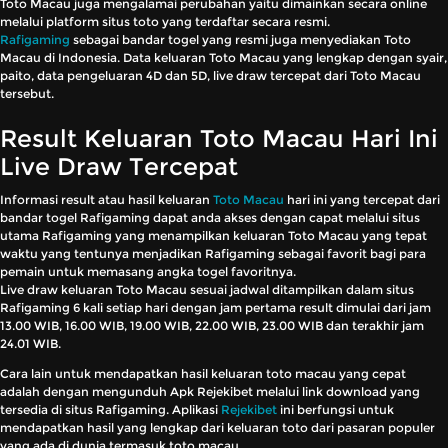
Toto Macau juga mengalamai perubahan yaitu dimainkan secara online
melalui platform situs toto yang terdaftar secara resmi.
Rafigaming
sebagai bandar togel yang resmi juga menyediakan Toto
Macau di Indonesia. Data keluaran Toto Macau yang lengkap dengan syair,
paito, data pengeluaran 4D dan 5D, live draw tercepat dari Toto Macau
tersebut.
Result Keluaran Toto Macau Hari Ini
Live Draw Tercepat
Informasi result atau hasil keluaran
Toto Macau
hari ini yang tercepat dari
bandar togel Rafigaming dapat anda akses dengan capat melalui situs
utama Rafigaming yang menampilkan keluaran Toto Macau yang tepat
waktu yang tentunya menjadikan Rafigaming sebagai favorit bagi para
pemain untuk memasang angka togel favoritnya.
Live draw keluaran Toto Macau sesuai jadwal ditampilkan dalam situs
Rafigaming 6 kali setiap hari dengan jam pertama result dimulai dari jam
13.00 WIB, 16.00 WIB, 19.00 WIB, 22.00 WIB, 23.00 WIB dan terakhir jam
24.01 WIB.
Cara lain untuk mendapatkan hasil keluaran toto macau yang cepat
adalah dengan mengunduh Apk Rejekibet melalui link download yang
tersedia di situs Rafigaming. Aplikasi
Rejekibet
ini berfungsi untuk
mendapatkan hasil yang lengkap dari keluaran toto dari pasaran populer
yang ada di dunia termasuk toto macau.