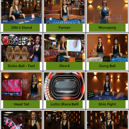
IDN 4 Stand
Fantan
Monopoly
Sicbo Ball - Fast
Dice 6
Gong Ball
Head Tail
Lotto (Race Ball)
Shio Fight