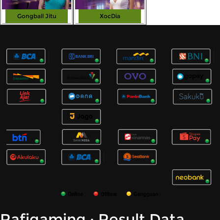
Gongball Jitu
XocDia
Rafigaming : Result Data